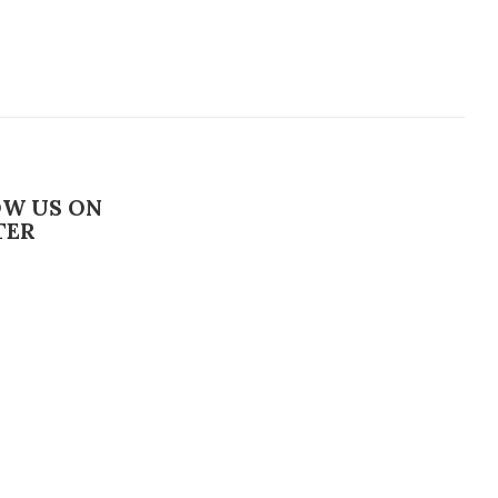
OW US ON
TER