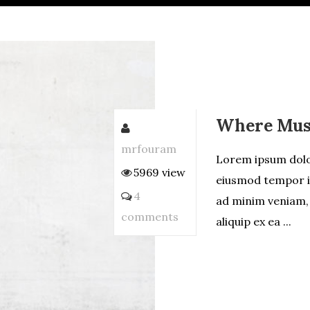
Where Musi
mrfouram
Lorem ipsum dolor
5969 view
eiusmod tempor in
4
ad minim veniam, 
comments
aliquip ex ea ...