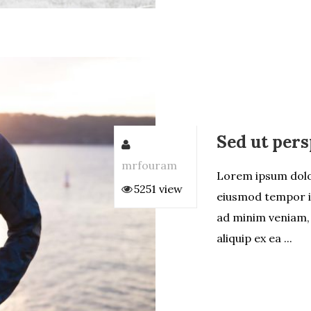
Sed ut pers
mrfouram
Lorem ipsum dolor
5251 view
eiusmod tempor in
ad minim veniam, 
aliquip ex ea ...